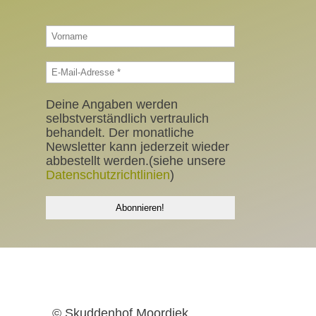
Deine Angaben werden
selbstverständlich vertraulich
behandelt. Der monatliche
Newsletter kann jederzeit wieder
abbestellt werden.(siehe unsere
Datenschutzrichtlinien
)
© Skuddenhof Moordiek
|
Kontakt |